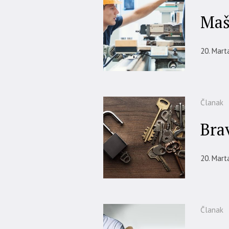
Maš
20. Mart
Članak
Bra
20. Mart
Članak