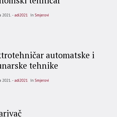
nomski tehničar
a 2021.
adi2021
In
Smjerovi
ktrotehničar automatske i
unarske tehnike
a 2021.
adi2021
In
Smjerovi
arivač