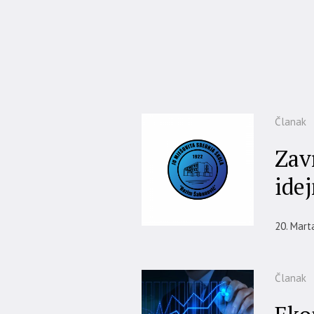
Članak
Zav
idej
20. Mart
Članak