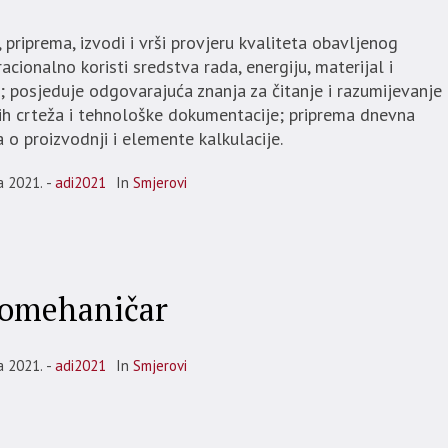
, priprema, izvodi i vrši provjeru kvaliteta obavljenog
racionalno koristi sredstva rada, energiju, materijal i
; posjeduje odgovarajuća znanja za čitanje i razumijevanje
ih crteža i tehnološke dokumentacije; priprema dnevna
a o proizvodnji i elemente kalkulacije.
a 2021.
adi2021
In
Smjerovi
omehaničar
a 2021.
adi2021
In
Smjerovi