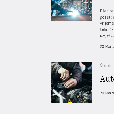
Planira
posla; 
vrijeme
tehničk
izvješć
20. Mart
Članak
Aut
20. Mart