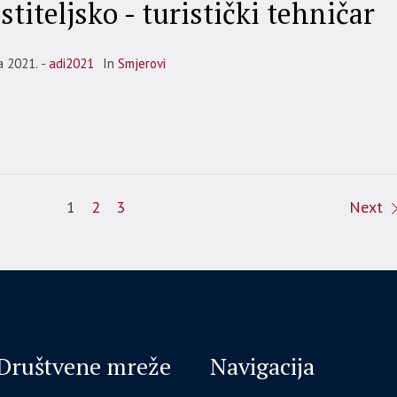
titeljsko - turistički tehničar
a 2021.
adi2021
In
Smjerovi
1
2
3
Next
Društvene mreže
Navigacija