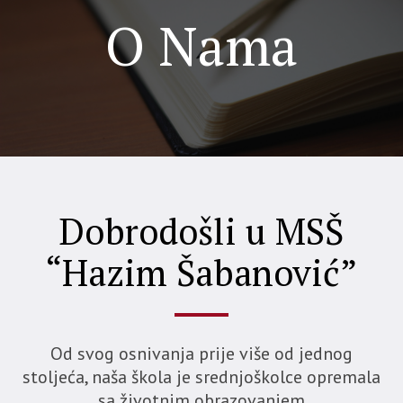
O Nama
Dobrodošli u MSŠ
“Hazim Šabanović”
Od svog osnivanja prije više od jednog
stoljeća, naša škola je srednjoškolce opremala
sa životnim obrazovanjem