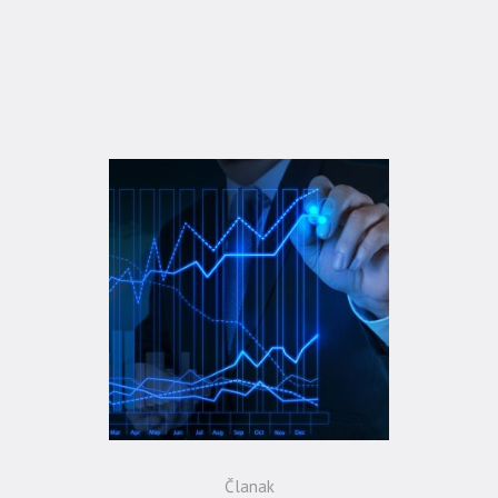
Home
»
Smjerovi
Članak