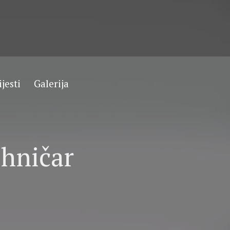
ijesti
Galerija
ehničar