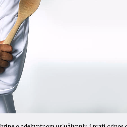
 brine o adekvatnom usluživanju i prati odnos