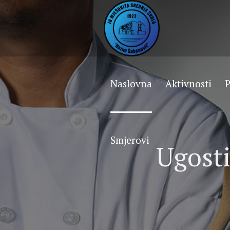
Naslovna
Aktivnosti
P
Smjerovi
Ugosti