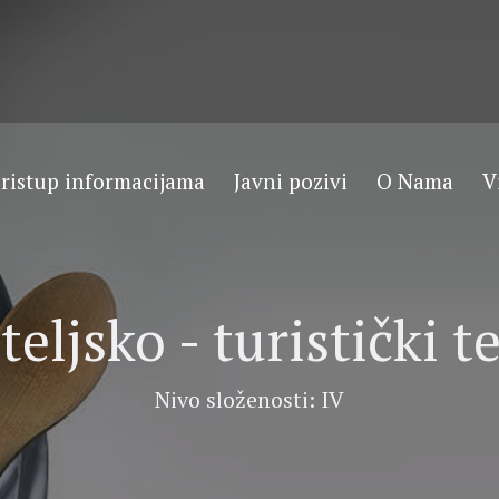
ristup informacijama
Javni pozivi
O Nama
V
teljsko - turistički t
Nivo složenosti: IV