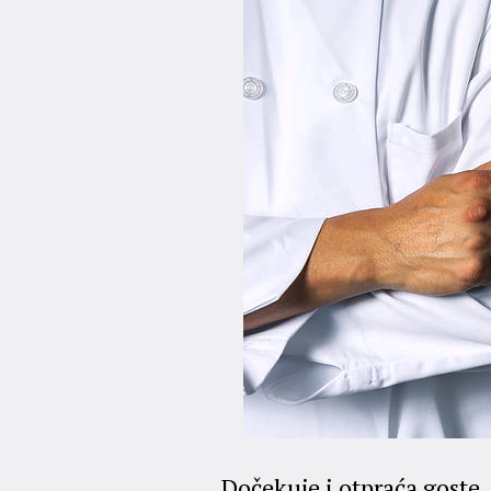
Dočekuje i otpraća goste,