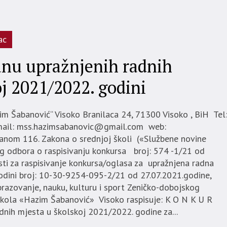
ac
nu upražnjenih radnih
j 2021/2022. godini
im Šabanović“ Visoko Branilaca 24, 71300 Visoko , BiH Tel
ail: mss.hazimsabanovic@gmail.com web:
lanom 116. Zakona o srednjoj školi («Službene novine
g odbora o raspisivanju konkursa broj: 574 -1/21 od
ti za raspisivanje konkursa/oglasa za upražnjena radna
odini broj: 10-30-9254-095-2/21 od 27.07.2021.godine,
brazovanje, nauku, kulturu i sport Zeničko-dobojskog
škola «Hazim Šabanović» Visoko raspisuje: K O N K U R
h mjesta u školskoj 2021/2022. godine za...