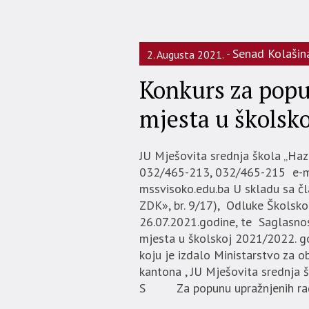
Senad Kolašin
2. Augusta 2021.
Konkurs za popu
mjesta u školsko
JU Mješovita srednja škola „Haz
032/465-213, 032/465-215 e-m
mssvisoko.edu.ba U skladu sa č
ZDK», br. 9/17), Odluke Školsko
26.07.2021.godine, te Saglasnos
mjesta u školskoj 2021/2022. g
koju je izdalo Ministarstvo za o
kantona , JU Mješovita srednja 
S Za popunu upražnjenih radni