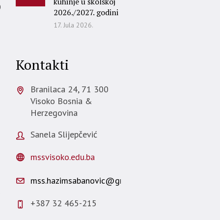
kuhinje u školskoj
0
2026./2027. godini
17. Jula 2026.
Kontakti
Branilaca 24,
71 300
Visoko
Bosnia &
Herzegovina
Sanela Slijepčević
mssvisoko.edu.ba
mss.hazimsabanovic@gmail.com
5
+387 32 465-215