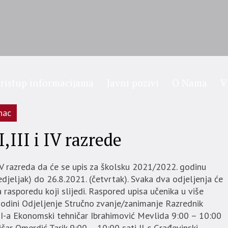
ristup informacijama
Javni pozivi
O Nama
V
nac
,III i IV razrede
i IV razreda da će se upis za školsku 2021/2022. godinu
djeljak) do 26.8.2021. (četvrtak). Svaka dva odjeljenja će
 rasporedu koji slijedi. Raspored upisa učenika u više
odini Odjeljenje Stručno zvanje/zanimanje Razrednik
 II-a Ekonomski tehničar Ibrahimović Mevlida 9:00 – 10:00
ničar Omerdić Tarik 9:00 – 10:00 sati II-c Građevinski