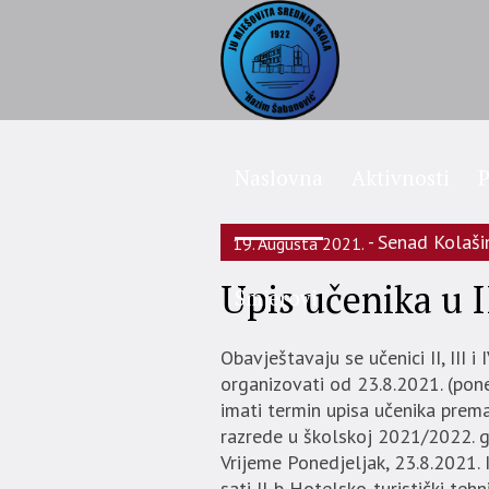
Naslovna
Aktivnosti
P
Senad Kolaši
19. Augusta 2021.
Upis učenika u II
Smjerovi
Obavještavaju se učenici II, III 
organizovati od 23.8.2021. (pone
imati termin upisa učenika prema
razrede u školskoj 2021/2022. g
Vrijeme Ponedjeljak, 23.8.2021.
sati II-b Hotelsko-turistički teh