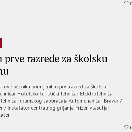
u prve razrede za školsku
nu
kove učenika primljenih u prvi razred za školsku
hničar Hotelsko-turistički tehničar Elektrotehničar
e Tehničar drumskog saobraćaja Automehaničar Bravar /
r / Instalater centralnog grijanja Frizer-vlasuljar
later