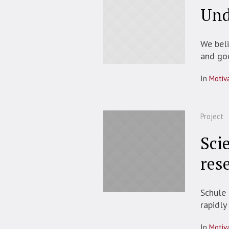
Und
We beli
and go
In
Motiv
Project
Sci
res
Schule 
rapidly
In
Motiv