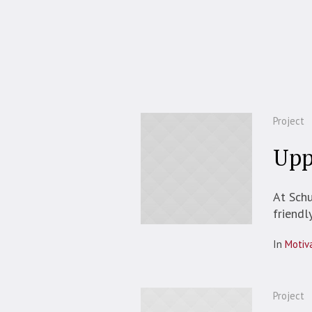
Project
Upp
At Schu
friendl
In
Motiv
Project