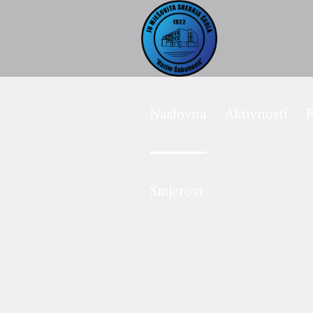
Naslovna
Aktivnosti
P
Smjerovi
Proj