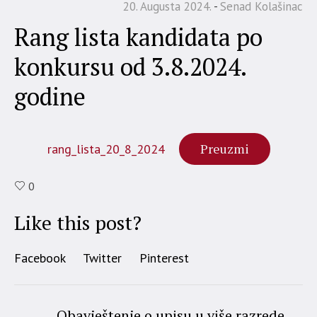
20. Augusta 2024.
Senad Kolašinac
Rang lista kandidata po
konkursu od 3.8.2024.
godine
Preuzmi
rang_lista_20_8_2024
0
Like this post?
Facebook
Twitter
Pinterest
Obavještenje o upisu u više razrede