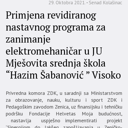
29. Oktobra 2021.
Senad Kolašinac
Primjena revidiranog
nastavnog programa za
zanimanje
elektromehaničar u JU
Mješovita srednja škola
“Hazim Šabanović ” Visoko
Privredna komora ZDK, u saradnji sa Ministarstvom
za obrazovanje, nauku, kulturu i sport ZDK i
Pedagoškim zavodom Zenica, uz finansijsku i tehničku
podršku Fondacije Helvetas Moja budućnost,
nastavlja uspješno implementirati projekt
“Sinergijom do lakšeg zapošljavanja u Zeničko-