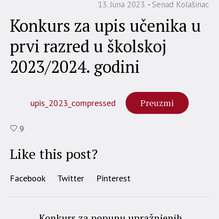
13. Juna 2023.
Senad Kolašinac
Konkurs za upis učenika u
prvi razred u školskoj
2023/2024. godini
Preuzmi
upis_2023_compressed
9
Like this post?
Facebook
Twitter
Pinterest
Konkurs za popunu upražnjenih