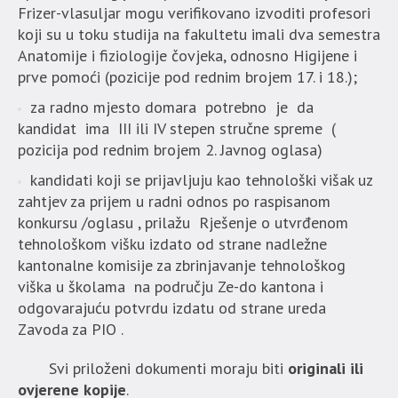
Frizer-vlasuljar mogu verifikovano izvoditi profesori
koji su u toku studija na fakultetu imali dva semestra
Anatomije i fiziologije čovjeka, odnosno Higijene i
prve pomoći (pozicije pod rednim brojem 17. i 18.);
za radno mjesto domara potrebno je da
kandidat ima III ili IV stepen stručne spreme (
pozicija pod rednim brojem 2. Javnog oglasa)
kandidati koji se prijavljuju kao tehnološki višak uz
zahtjev za prijem u radni odnos po raspisanom
konkursu /oglasu , prilažu Rješenje o utvrđenom
tehnološkom višku izdato od strane nadležne
kantonalne komisije za zbrinjavanje tehnološkog
viška u školama na području Ze-do kantona i
odgovarajuću potvrdu izdatu od strane ureda
Zavoda za PIO .
Svi priloženi dokumenti moraju biti
originali ili
ovjerene kopije
.