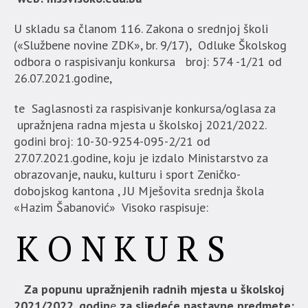
U skladu sa članom 116. Zakona o srednjoj školi
(«Službene novine ZDK», br. 9/17), Odluke Školskog
odbora o raspisivanju konkursa broj: 574 -1/21 od
26.07.2021.godine,
te Saglasnosti za raspisivanje konkursa/oglasa za
upražnjena radna mjesta u školskoj 2021/2022.
godini broj: 10-30-9254-095-2/21 od
27.07.2021.godine, koju je izdalo Ministarstvo za
obrazovanje, nauku, kulturu i sport Zeničko-
dobojskog kantona , JU Mješovita srednja škola
«Hazim Šabanović» Visoko raspisuje:
K O N K U R S
Za popunu upražnjenih radnih mjesta u školskoj
2021/2022. godin
e
za sljedeće nastavne predmete: