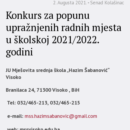
2. Augusta 2021.
Senad Kolašinac
Konkurs za popunu
upražnjenih radnih mjesta
u školskoj 2021/2022.
godini
JU Mješovita srednja škola „Hazim Šabanović“
Visoko
Branilaca 24, 71300 Visoko , BiH
Tel: 032/465-213, 032/465-215
e-mail:
mss.hazimsabanovic@gmail.com
web: mssvisoko.edu.ba