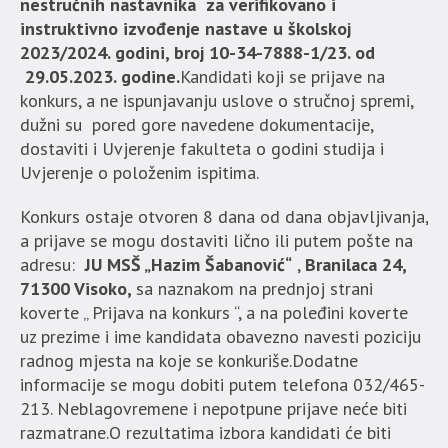
nestručnih nastavnika za verifikovano i
instruktivno izvođenje nastave u školskoj
2023/2024. godini, broj 10-34-7888-1/23. od
29.05.2023. godine.
Kandidati koji se prijave na
konkurs, a ne ispunjavanju uslove o stručnoj spremi,
dužni su pored gore navedene dokumentacije,
dostaviti i Uvjerenje fakulteta o godini studija i
Uvjerenje o položenim ispitima.
Konkurs ostaje otvoren 8 dana od dana objavljivanja,
a prijave se mogu dostaviti lično ili putem pošte na
adresu:
JU
MSŠ „Hazim Šabanović“
,
Branilaca 24,
71300 Visoko,
sa naznakom na prednjoj strani
koverte „ Prijava na konkurs “, a na poleđini koverte
uz prezime i ime kandidata obavezno navesti poziciju
radnog mjesta na koje se konkuriše.Dodatne
informacije se mogu dobiti putem telefona 032/465-
213. Neblagovremene i nepotpune prijave neće biti
razmatrane.O rezultatima izbora kandidati će biti