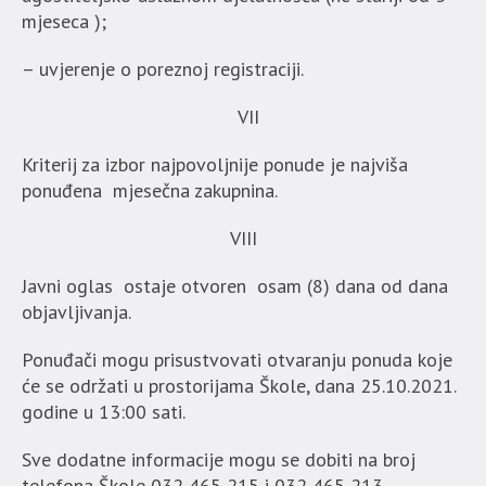
mjeseca );
– uvjerenje o poreznoj registraciji.
VII
Kriterij za izbor najpovoljnije ponude je najviša
ponuđena mjesečna zakupnina.
VIII
Javni oglas ostaje otvoren osam (8) dana od dana
objavljivanja.
Ponuđači mogu prisustvovati otvaranju ponuda koje
će se održati u prostorijama Škole, dana 25.10.2021.
godine u 13:00 sati.
Sve dodatne informacije mogu se dobiti na broj
telefona Škole 032 465 215 i 032 465 213.