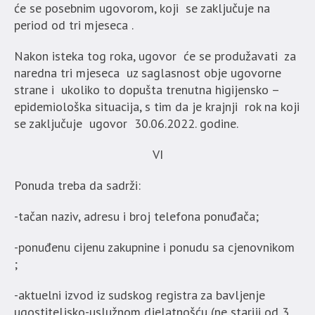
će se posebnim ugovorom, koji se zaključuje na
period od tri mjeseca .
Nakon isteka tog roka, ugovor će se produžavati za
naredna tri mjeseca uz saglasnost obje ugovorne
strane i ukoliko to dopušta trenutna higijensko –
epidemiološka situacija, s tim da je krajnji rok na koji
se zaključuje ugovor 30.06.2022. godine.
VI
Ponuda treba da sadrži:
-tačan naziv, adresu i broj telefona ponuđača;
-ponuđenu cijenu zakupnine i ponudu sa cjenovnikom
;
-aktuelni izvod iz sudskog registra za bavljenje
ugostiteljsko-uslužnom djelatnošću (ne stariji od 3