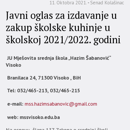
11. Oktobra 2021.
Senad Kolašinac
Javni oglas za izdavanje u
zakup školske kuhinje u
školskoj 2021/2022. godini
JU Mješovita srednja škola „Hazim Šabanović“
Visoko
Branilaca 24, 71300 Visoko , BiH
Tel: 032/465-213, 032/465-215
e-mail:
mss.hazimsabanovic@gmail.com
web: mssvisoko.edu.ba
Na osnovu člana 137. Zakona o srednjoj školi