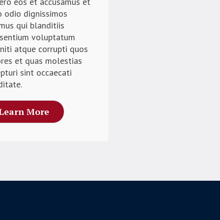
ero eos et accusamus et
o odio dignissimos
mus qui blanditiis
esentium voluptatum
niti atque corrupti quos
res et quas molestias
pturi sint occaecati
ditate.
Learn More