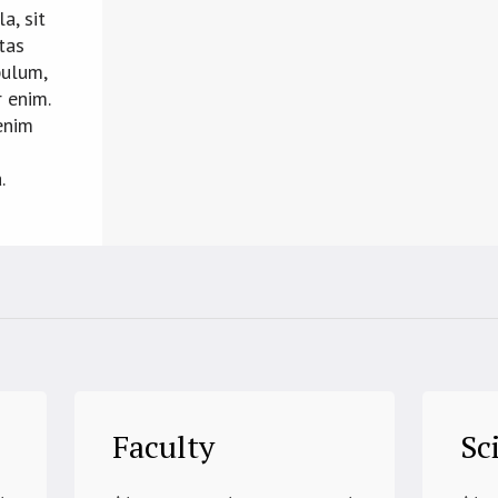
a, sit
tas
bulum,
 enim.
enim
.
Faculty
Sc