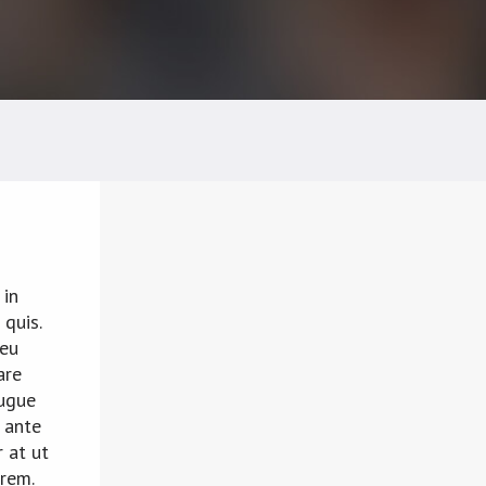
 in
quis.
 eu
are
augue
 ante
r at ut
orem.