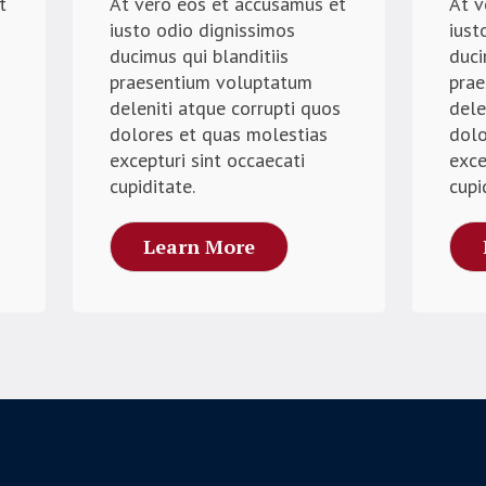
t
At vero eos et accusamus et
At v
iusto odio dignissimos
iust
ducimus qui blanditiis
duci
praesentium voluptatum
pra
s
deleniti atque corrupti quos
dele
dolores et quas molestias
dolo
excepturi sint occaecati
exce
cupiditate.
cupi
Learn More